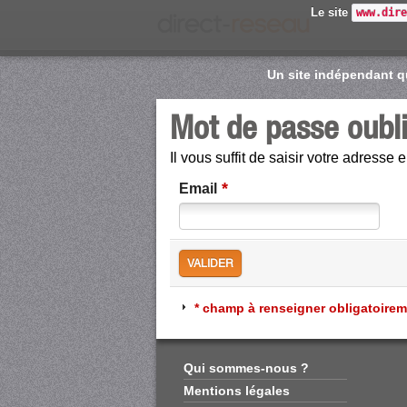
Le site
www.dir
Un site indépendant qu
Mot de passe oubl
Il vous suffit de saisir votre adress
*
Email
* champ à renseigner obligatoire
Qui sommes-nous ?
Mentions légales