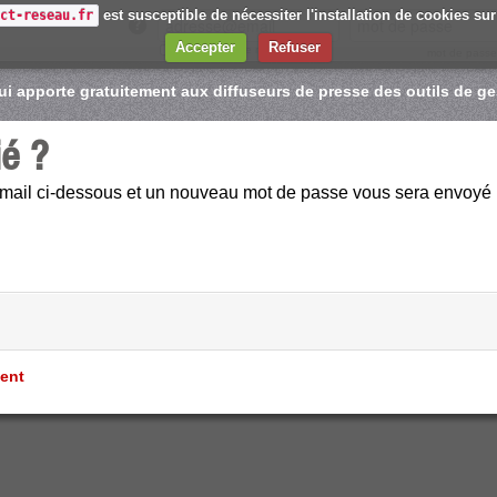
est susceptible de nécessiter l'installation de cookies sur
ect-reseau.fr
Accepter
Refuser
Se souvenir de moi
mot de passe
i apporte gratuitement aux diffuseurs de presse des outils de ges
ié ?
e email ci-dessous et un nouveau mot de passe vous sera envoyé 
ment