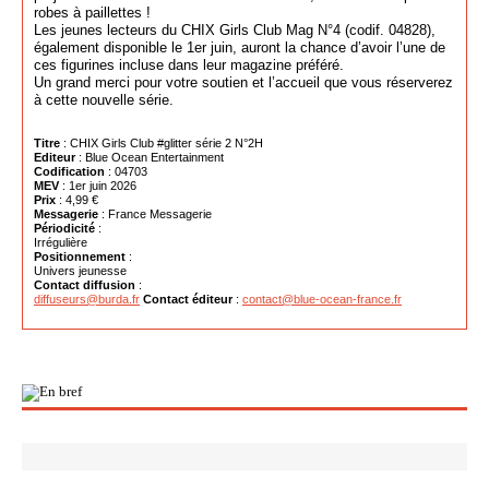
robes à paillettes !
Les jeunes lecteurs du CHIX Girls Club Mag N°4 (codif. 04828),
également disponible le 1er juin, auront la chance d’avoir l’une de
ces figurines incluse dans leur magazine préféré.
Un grand merci pour votre soutien et l’accueil que vous réserverez
à cette nouvelle série.
Titre
: CHIX Girls Club #glitter série 2 N°2H
Editeur
: Blue Ocean Entertainment
Codification
: 04703
MEV
: 1er juin 2026
Prix
: 4,99 €
Messagerie
: France Messagerie
Périodicité
:
Irrégulière
Positionnement
:
Univers jeunesse
Contact diffusion
:
diffuseurs@burda.fr
Contact éditeur
:
contact@blue-ocean-france.fr