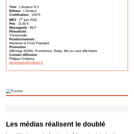
Titre
: L'Audace N°3
Editeur
: L'Audace
Codification
: 14675
er
MEV
: 1
juin 2026
Prix
: 15,90 €
Messagerie
: MLP
Périodicité
:
Trimestrielle
Positionnement
:
Marianne et Front Populaire
Promotion
:
Affichage 60X80, Promokiosk, Relay, Mis en case affichettes
Contact diffusion
:
Philippe Grinberg
plctgrinberg@outlook.fr
Les médias réalisent le doublé